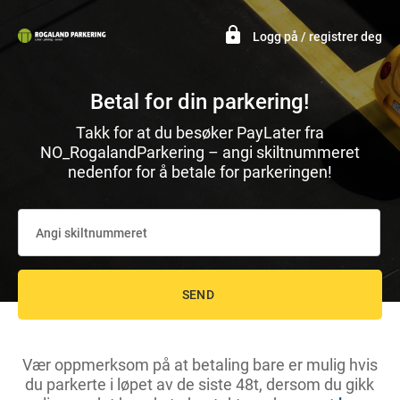
Logg på / registrer deg
Betal for din parkering!
Takk for at du besøker PayLater fra
NO_RogalandParkering – angi skiltnummeret
nedenfor for å betale for parkeringen!
Angi skiltnummeret
SEND
Vær oppmerksom på at betaling bare er mulig hvis
du parkerte i løpet av de siste 48t, dersom du gikk