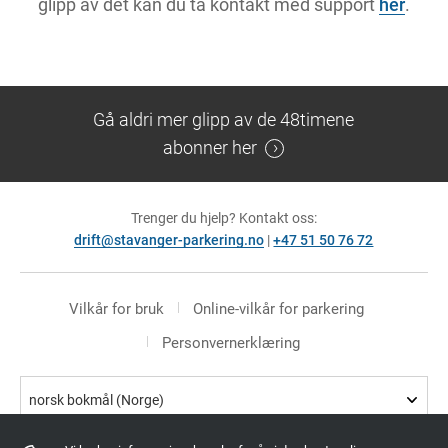
glipp av det kan du ta kontakt med support
her
.
Gå aldri mer glipp av de 48timene
abonner her
Trenger du hjelp? Kontakt oss:
drift@stavanger-parkering.no
|
+47 51 50 76 72
Vilkår for bruk
Online-vilkår for parkering
Personvernerklæring
norsk bokmål (Norge)